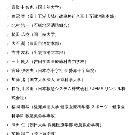
喜熨斗 智也（国⼠舘⼤学）
萱沼 実（富士五湖広域行政事務組合富士五湖消防本部）
北村 浩一（石橋地区消防組合）
植田 広樹（国士舘大学）
大石 奨（豊田市消防本部）
吉井 友和（出雲市消防本部）
三上 剛人（吉田学園医療歯科専門学校）
宮崎 伊佐夫（日本赤十字社 伊勢赤十字病院）
加藤 渚（国立大学法人 東京科学大学）
⻑⾕川 汐⾥（⽇本救急システム株式会社 / JEMS リンクル株
式会社）
福岡 範恭（愛知淑徳大学 健康医療科学部 スポーツ・健康医
科学科 救急救命学専攻）
澤田 仁（朝日大学 保健医療学部 救急救命学科）
菊地 誠二（陸上自衛隊）