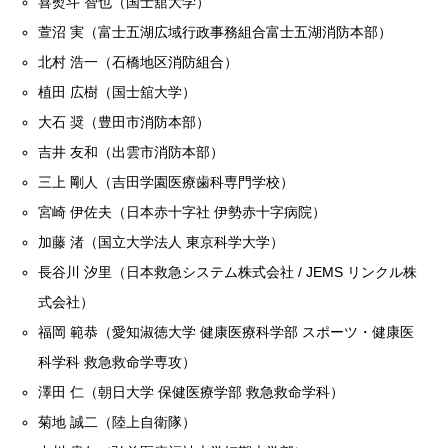
喜熨斗 智也（国⼠舘⼤学）
萱沼 実（富士五湖広域行政事務組合富士五湖消防本部）
北村 浩一（石橋地区消防組合）
植田 広樹（国士舘大学）
大石 奨（豊田市消防本部）
吉井 友和（出雲市消防本部）
三上 剛人（吉田学園医療歯科専門学校）
宮崎 伊佐夫（日本赤十字社 伊勢赤十字病院）
加藤 渚（国立大学法人 東京科学大学）
⻑⾕川 汐⾥（⽇本救急システム株式会社 / JEMS リンクル株
式会社）
福岡 範恭（愛知淑徳大学 健康医療科学部 スポーツ・健康医
科学科 救急救命学専攻）
澤田 仁（朝日大学 保健医療学部 救急救命学科）
菊地 誠二（陸上自衛隊）